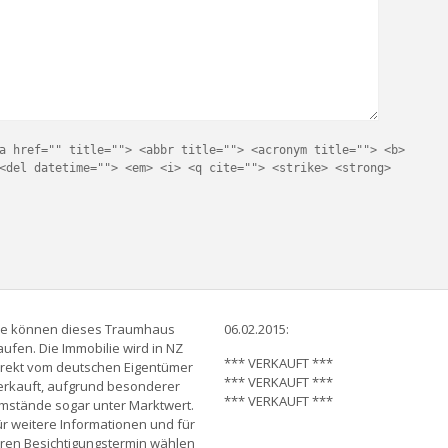
a href="" title=""> <abbr title=""> <acronym title=""> <b>
<del datetime=""> <em> <i> <q cite=""> <strike> <strong>
ie können dieses Traumhaus
06.02.2015:
aufen. Die Immobilie wird in NZ
*** VERKAUFT ***
irekt vom deutschen Eigentümer
*** VERKAUFT ***
erkauft, aufgrund besonderer
*** VERKAUFT ***
mstände sogar unter Marktwert.
ür weitere Informationen und für
hren Besichtigungstermin wählen