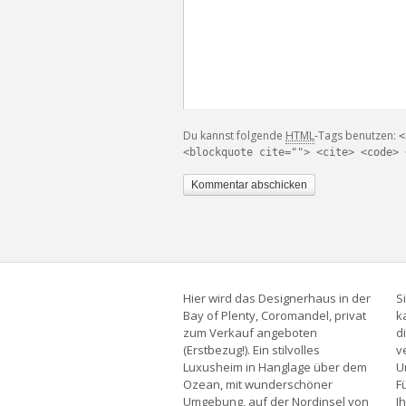
Du kannst folgende
HTML
-Tags benutzen:
<
<blockquote cite=""> <cite> <code> 
Hier wird das Designerhaus in der
S
Bay of Plenty, Coromandel, privat
k
zum Verkauf angeboten
d
(Erstbezug!). Ein stilvolles
v
Luxusheim in Hanglage über dem
U
Ozean, mit wunderschöner
F
Umgebung, auf der Nordinsel von
I