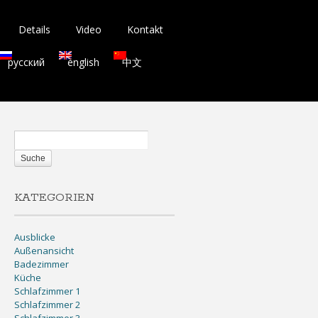
Details
Video
Kontakt
русский
english
中文
KATEGORIEN
Ausblicke
Außenansicht
Badezimmer
Küche
Schlafzimmer 1
Schlafzimmer 2