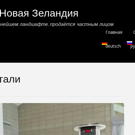
 Новая Зеландия
аснейшем ландшафте, продаётся частным лицом
Главная
deutsch
ру
тали