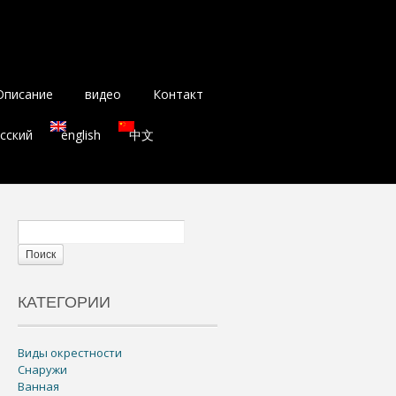
Описание
видео
Контакт
сский
english
中文
КАТЕГОРИИ
Виды окрестности
Снаружи
Ванная