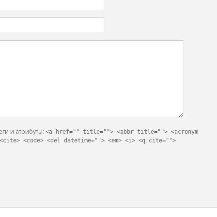
теги и атрибуты:
<a href="" title=""> <abbr title=""> <acronym
<cite> <code> <del datetime=""> <em> <i> <q cite="">