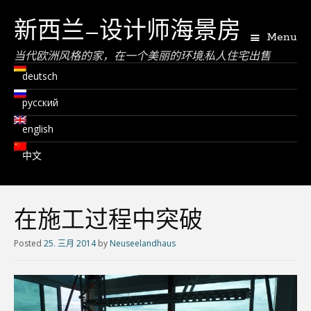
新西兰–设计师海景房
Menu
当代欧洲风格的家，在一个美丽的环境;私人住宅出售
deutsch
русский
english
中文
在施工过程中突破
Posted
25. 三月 2014
by
Neuseelandhaus