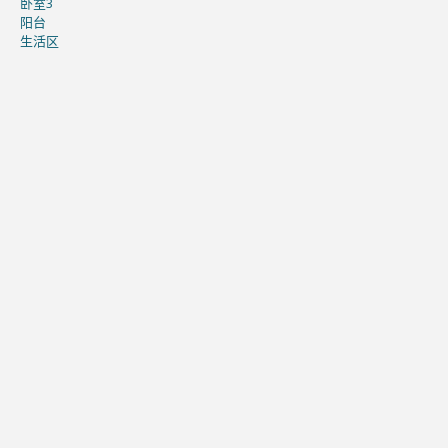
卧室3
阳台
生活区