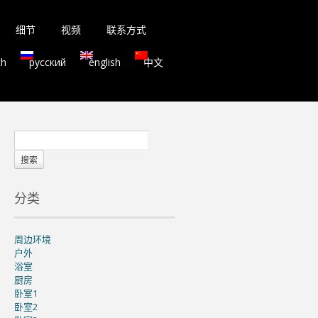
细节
视频
联系方式
ch
русский
english
中文
分类
周边环境
户外
浴室
厨房
卧室1
卧室2