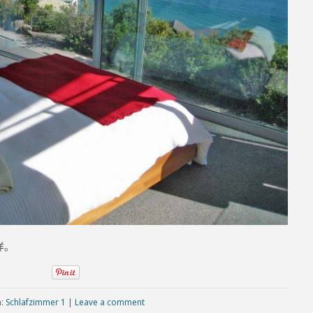
洋。
n:
Schlafzimmer 1
|
Leave a comment