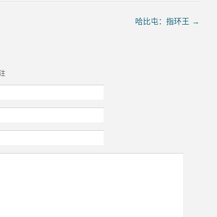
哈比屯：指环王
→
注