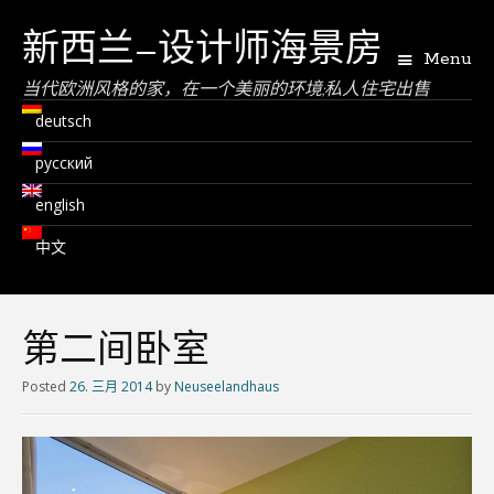
新西兰–设计师海景房
Menu
当代欧洲风格的家，在一个美丽的环境;私人住宅出售
deutsch
русский
english
中文
第二间卧室
Posted
26. 三月 2014
by
Neuseelandhaus