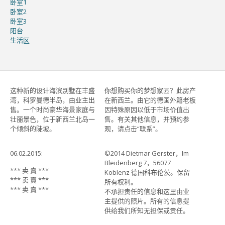
卧室1
卧室2
卧室3
阳台
生活区
这种新的设计海滨别墅在丰盛
你想购买你的梦想家园？此房产
湾，科罗曼德半岛，由业主出
在新西兰。由它的德国外籍老板
售。一个时尚豪华海景家庭与
因特殊原因以低于市场价值出
壮丽景色，位于新西兰北岛一
售。有关其他信息，并预约参
个倾斜的陡坡。
观，请点击“联系”。
06.02.2015:
©2014 Dietmar Gerster，Im
Bleidenberg 7，56077
*** 卖 賣 ***
Koblenz 德国科布伦茨。保留
*** 卖 賣 ***
所有权利。
*** 卖 賣 ***
不承担责任的信息和这里由业
主提供的照片。所有的信息提
供给我们所知无担保或责任。