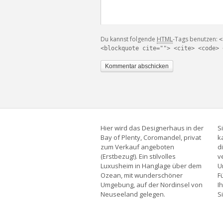
Du kannst folgende
HTML
-Tags benutzen:
<
<blockquote cite=""> <cite> <code> 
Hier wird das Designerhaus in der
S
Bay of Plenty, Coromandel, privat
k
zum Verkauf angeboten
d
(Erstbezug!). Ein stilvolles
v
Luxusheim in Hanglage über dem
U
Ozean, mit wunderschöner
F
Umgebung, auf der Nordinsel von
I
Neuseeland gelegen.
S