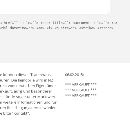
a href="" title=""> <abbr title=""> <acronym title=""> <b>
<del datetime=""> <em> <i> <q cite=""> <strike> <strong>
ie können dieses Traumhaus
06.02.2015:
aufen. Die Immobilie wird in NZ
*** VERKAUFT ***
irekt vom deutschen Eigentümer
*** VERKAUFT ***
erkauft, aufgrund besonderer
*** VERKAUFT ***
mstände sogar unter Marktwert.
ür weitere Informationen und für
hren Besichtigungstermin wählen
ie bitte "Kontakt".