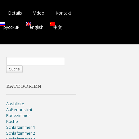
Details
Video
Kontakt
русский
english
中文
KATEGORIEN
Ausblicke
Außenansicht
Badezimmer
Küche
Schlafzimmer 1
Schlafzimmer 2