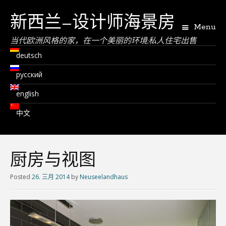
新西兰–设计师海景房
Menu
当代欧洲风格的家，在一个美丽的环境;私人住宅出售
deutsch
русский
english
中文
厨房与视图
Posted
26. 三月 2014
by
Neuseelandhaus